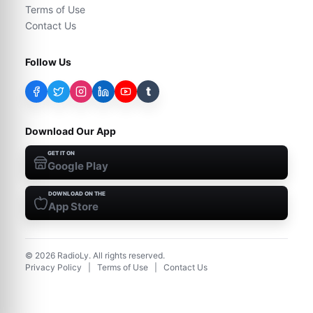
Terms of Use
Contact Us
Follow Us
t
Download Our App
GET IT ON
Google Play
DOWNLOAD ON THE
App Store
©
2026
RadioLy. All rights reserved.
Privacy Policy
|
Terms of Use
|
Contact Us