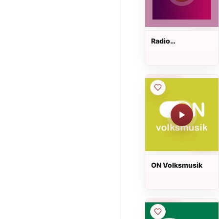
Radio
Regenbogen -
Unplugged Live
ON Volksmusik