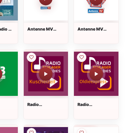
adio B2
Antenne MV
Antenne MV
6.5
Partyhitmix Live
Bauer korls
landradio Live
Radio
Radio
lt Live
Schlagerparadies
Schlagerparadies
- Kuschelzeit Live
- Oldieexpress
Live