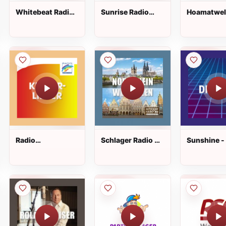
Whitebeat Radio
Sunrise Radio
Hoamatwel
Live
Live
Radio
Schlager Radio B2
Sunshine -
Regenbogen -
Nordrhein-
80er Live
Kinder Lieder Live
Westfalen