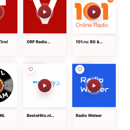
irol
ORF Radio
101.ru: BG &
Vorarlberg
Aquarium БГ &
Аквариум
.NL
BesteHits.nl
Radio Weleer
Hollands