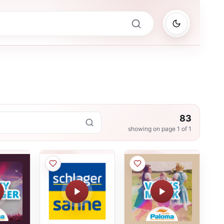
83
showing on page
1
of
1