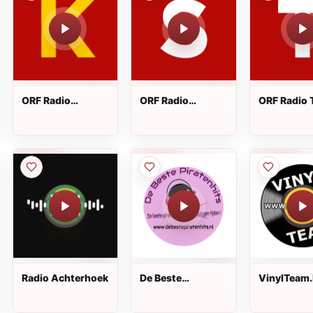
ORF Radio
ORF Radio
ORF Radio T
Kärnten
Salzburg
Radio Achterhoek
De Beste
VinylTeam
Piratenhits