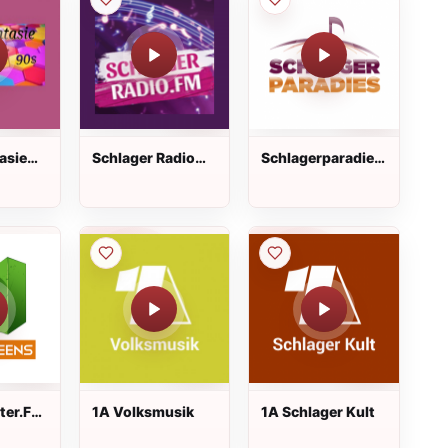
asie
Schlager Radio
Schlagerparadies
FM Live
Live
ter.FM
1A Volksmusik
1A Schlager Kult
s