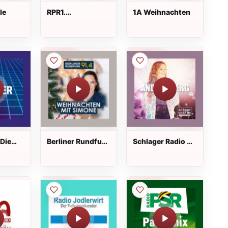
le
RPR1.
1A Weihnachten
Schlagerhits Live
 Die
Berliner Rundfunk
Schlager Radio B2
Weihnachten Mit
Andrea Berg
Simone