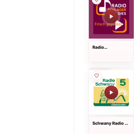
Radio
Schlagerparadies
- Frisch gepresst
Live
Schwany Radio 5
Oberkrain