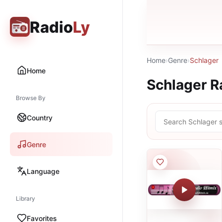
Radio
Ly
Home
›
Genre
›
Schlager
Home
Schlager
Ra
Browse By
Country
Genre
Language
Library
Favorites