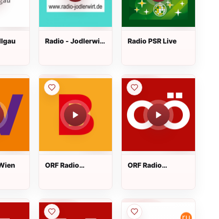
llgau
Radio - Jodlerwirt
Radio PSR Live
1
Wien
ORF Radio
ORF Radio
Burgenland
Oberösterreich