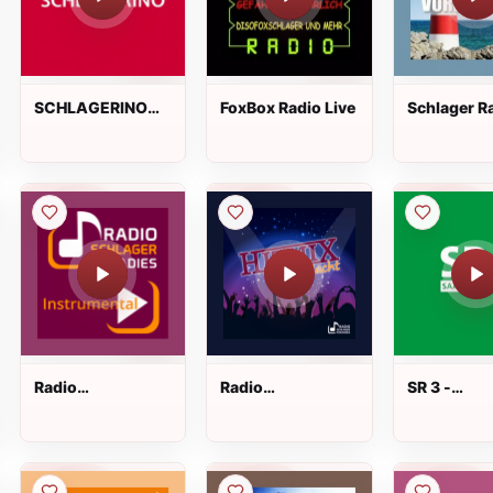
SCHLAGERINO
FoxBox Radio Live
Schlager R
Live
Rostock 10
Live
Radio
Radio
SR 3 -
Schlagerparadies
Schlagerparadies
Schlagerwe
-
- Hitmix der Nacht
Instrumentalhits
Live
Live