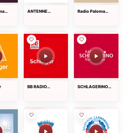
ma
ANTENNE
Radio Paloma
ger
BAYERN
Volksmusik
Schlagersahne
r
BB RADIO
SCHLAGERINO
Schlager Live
Kultschlager Live