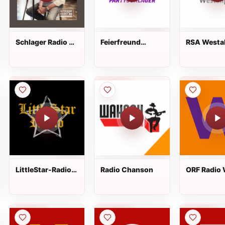
Schlager Radio B2
Feierfreund
RSA Westa
Roland Kaiser
PartySchlager
LittleStar-Radio
Radio Chanson
ORF Radio 
Live