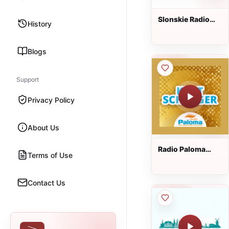
Slonskie Radio
History
Hitmix
Blogs
Support
Privacy Policy
About Us
Radio Paloma
Terms of Use
Kultschlager
Contact Us