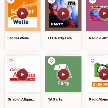
LandesWelle
FFH Party Live
Radio-Fant
SchlagerWelle
Live
Live
Griab di Allgau
1A Party
RadioMons
Radio
Evergreen