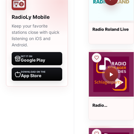
RadioLy Mobile
Keep your favorite
Radio Roland Live
stations close with quick
listening on iOS and
Android.
GET IT ON
Google Play
DOWNLOAD ON THE
App Store
Radio
Schlagerparadies
- Schlagerparty
Live